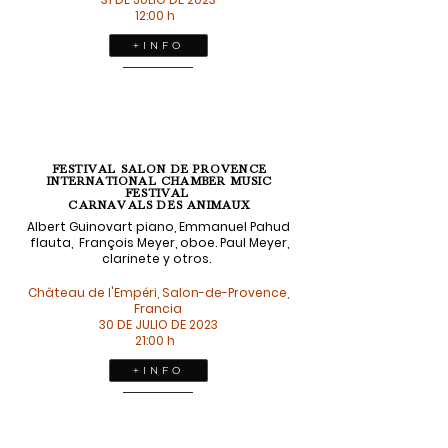
12:00 h
+ I N F O
FESTIVAL SALON DE PROVENCE
INTERNATIONAL CHAMBER MUSIC
FESTIVAL
CARNAVALS DES ANIMAUX
Albert Guinovart piano, Emmanuel Pahud
flauta, François Meyer, oboe. Paul Meyer,
clarinete y otros.
Château de l'Empéri, Salon-de-Provence,
Francia
30 DE JULIO DE 2023
21:00 h
+ I N F O