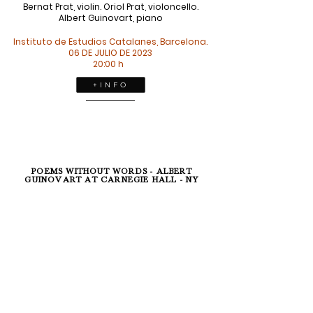
Bernat Prat, violin. Oriol Prat, violoncello.
Albert Guinovart, piano
Instituto de Estudios Catalanes, Barcelona.
06 DE JULIO DE 2023
20:00 h
+ I N F O
POEMS WITHOUT WORDS - ALBERT
GUINOVART AT CARNEGIE HALL - NY
Albert Guinovart, piano.
Carnegie Hall, Nueva York, EEUU
22 DE JUNIO DE 2023
20:00 h
+ I N F O