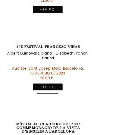
21:00 h
+ I N F O
40È FESTIVAL FRANCESC VIÑAS
Albert Guinovart, piano - Elisabeth Franch,
flauta
Auditori Sant Josep, Moià, Barcelona.
15 DE JULIO DE 2023
20:00 h
+ I N F O
MÚSICA AL CLAUSTRE DE L’IEC
COMMEMORACIÓ DE LA VISITA
D’EINSTEIN A BARCELONA