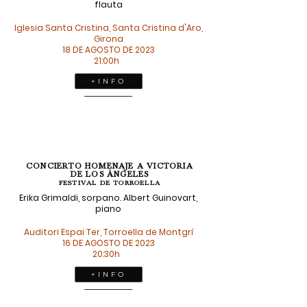
flauta
Iglesia Santa Cristina, Santa Cristina d'Aro,
Girona
18 DE AGOSTO DE 2023
21:00h
+ I N F O
CONCIERTO HOMENAJE A VICTORIA
DE LOS ÁNGELES
FESTIVAL DE TORROELLA
Erika Grimaldi, sorpano. Albert Guinovart,
piano
Auditori Espai Ter, Torroella de Montgrí
16 DE AGOSTO DE 2023
20:30h
+ I N F O