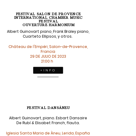
FESTIVAL SALON DE PROVENCE
INTERNATIONAL CHAMBER MUSIC
FESTIVAL
OUVERTURE HARMONIUM
Albert Guinovart piano, Frank Braley piano,
Cuarteto Ellipsos, y otros.
Château de l'Empéri, Salon-de-Provence,
Francia
29 DE JULIO DE 2023
21:00 h
+ I N F O
FESTIVAL DANSÀNEU
Albert Guinovart, piano. Esbart Dansaire
De Rubí & Elisabet Franch, flauta.
Iglesia Santa Maria de Àneu, Lerida, España