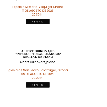
Espacio Misterio, Vilajuïga, Girona
11 DE AGOSTO DE 2023
20:30 h
+ I N F O
ALBERT GUINOVART:
"INTERCULTURAL CLÀSSICS"
RECITAL DE PIANO
Albert Guinovart, piano.
Iglesia de San Pedro, Palafrugell, Girona
09 DE AGOSTO DE 2023
20:00 h
+ I N F O