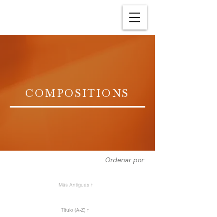
COMPOSITIONS
Ordenar por:
Más Antiguas ↑
Título (A-Z) ↑