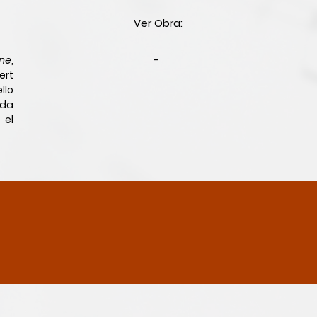
Ver Obra:
ne
,
-
ert
llo
ada
 el