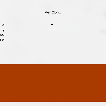
Ver Obra:
 el
-
9 y
ica
 el