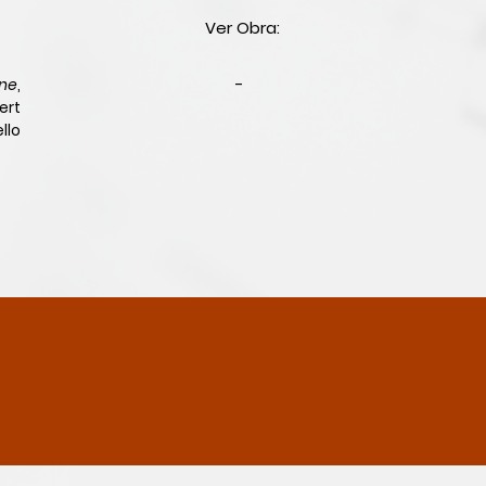
Ver Obra:
ne
,
-
ert
llo