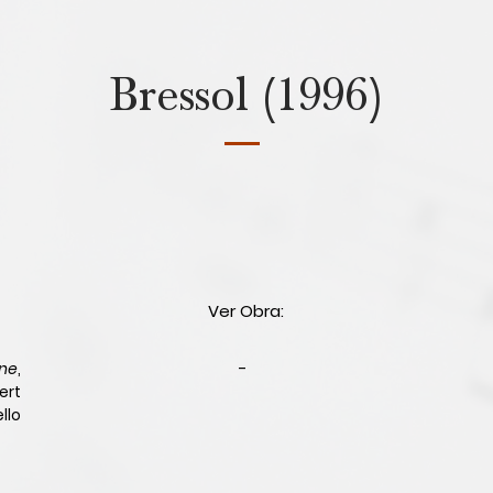
Bressol (1996)
Ver Obra:
ne
,
-
ert
llo